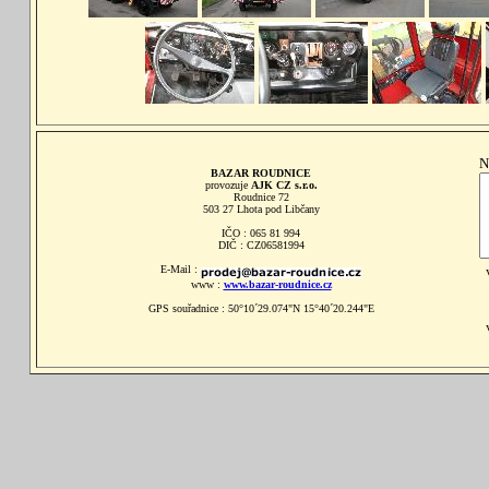
N
BAZAR ROUDNICE
provozuje
AJK CZ s.r.o.
Roudnice 72
503 27 Lhota pod Libčany
IČO : 065 81 994
DIČ : CZ06581994
E-Mail :
www :
www.bazar-roudnice.cz
GPS souřadnice : 50°10´29.074"N 15°40´20.244"E