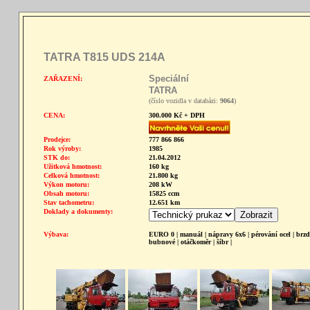
TATRA T815 UDS 214A
Speciální
ZAŘAZENÍ:
TATRA
(číslo vozidla v databázi:
9064
)
CENA:
300.000 Kč + DPH
Prodejce:
777 866 866
Rok výroby:
1985
STK do:
21.04.2012
Užitková hmotnost:
160 kg
Celková hmotnost:
21.800 kg
Výkon motoru:
208 kW
Obsah motoru:
15825 ccm
Stav tachometru:
12.651 km
Doklady a dokumenty:
Výbava:
EURO 0 | manuál | nápravy 6x6 | pérování ocel | brz
bubnové | otáčkoměr | šíbr |