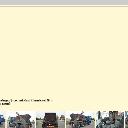
chograf | stav. sedačka | klimatizace | šíbr |
. topení |