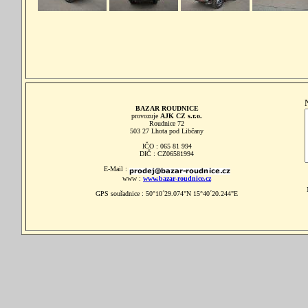
BAZAR ROUDNICE
provozuje
AJK CZ s.r.o.
Roudnice 72
503 27 Lhota pod Libčany
IČO : 065 81 994
DIČ : CZ06581994
E-Mail :
www :
www.bazar-roudnice.cz
GPS souřadnice : 50°10´29.074"N 15°40´20.244"E