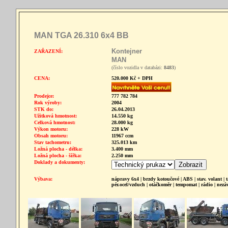
MAN TGA 26.310 6x4 BB
Kontejner
ZAŘAZENÍ:
MAN
(číslo vozidla v databázi:
8483
)
CENA:
520.000 Kč + DPH
Prodejce:
777 782 784
Rok výroby:
2004
STK do:
26.04.2013
Užitková hmotnost:
14.550 kg
Celková hmotnost:
28.000 kg
Výkon motoru:
228 kW
Obsah motoru:
11967 ccm
Stav tachometru:
325.013 km
Ložná plocha - délka:
3.400 mm
Ložná plocha - šířka:
2.250 mm
Doklady a dokumenty:
Výbava:
nápravy 6x4 | brzdy kotoučové | ABS | stav. volant | ta
pér.ocel/vzduch | otáčkoměr | tempomat | rádio | nezáv