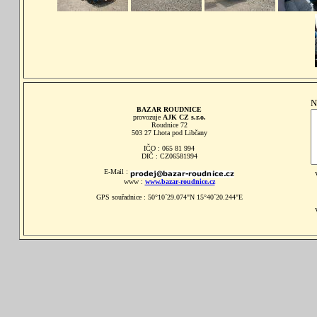
N
BAZAR ROUDNICE
provozuje
AJK CZ s.r.o.
Roudnice 72
503 27 Lhota pod Libčany
IČO : 065 81 994
DIČ : CZ06581994
E-Mail :
www :
www.bazar-roudnice.cz
GPS souřadnice : 50°10´29.074"N 15°40´20.244"E