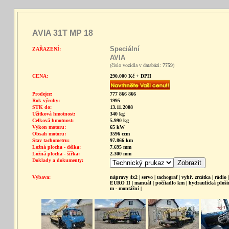
AVIA 31T MP 18
Speciální
ZAŘAZENÍ:
AVIA
(číslo vozidla v databázi:
7759
)
CENA:
290.000 Kč + DPH
Prodejce:
777 866 866
Rok výroby:
1995
STK do:
13.11.2008
Užitková hmotnost:
340 kg
Celková hmotnost:
5.990 kg
Výkon motoru:
65 kW
Obsah motoru:
3596 ccm
Stav tachometru:
97.866 km
Ložná plocha - délka:
7.695 mm
Ložná plocha - šířka:
2.300 mm
Doklady a dokumenty:
Výbava:
nápravy 4x2 | servo | tachograf | vyhř. zrcátka | rádio |
EURO II | manuál | počítadlo km | hydraulická ploši
m - montážní |