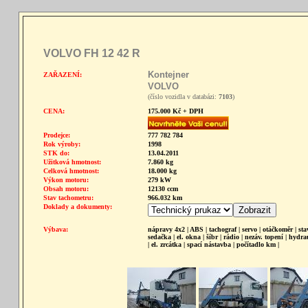
VOLVO FH 12 42 R
Kontejner
ZAŘAZENÍ:
VOLVO
(číslo vozidla v databázi:
7103
)
CENA:
175.000 Kč + DPH
Prodejce:
777 782 784
Rok výroby:
1998
STK do:
13.04.2011
Užitková hmotnost:
7.860 kg
Celková hmotnost:
18.000 kg
Výkon motoru:
279 kW
Obsah motoru:
12130 ccm
Stav tachometru:
966.032 km
Doklady a dokumenty:
Výbava:
nápravy 4x2 | ABS | tachograf | servo | otáčkoměr | sta
sedačka | el. okna | šíbr | rádio | nezáv. topení | hydr
| el. zrcátka | spací nástavba | počítadlo km |