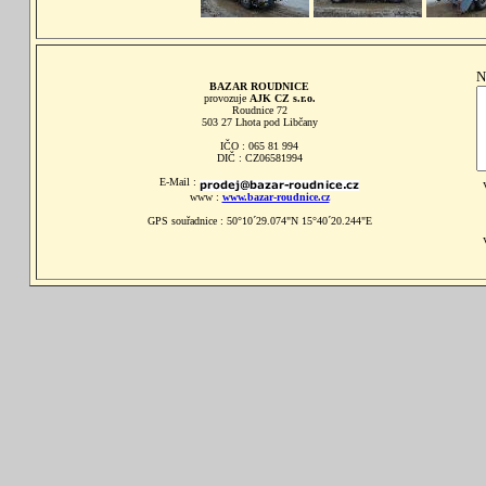
N
BAZAR ROUDNICE
provozuje
AJK CZ s.r.o.
Roudnice 72
503 27 Lhota pod Libčany
IČO : 065 81 994
DIČ : CZ06581994
E-Mail :
www :
www.bazar-roudnice.cz
GPS souřadnice : 50°10´29.074"N 15°40´20.244"E