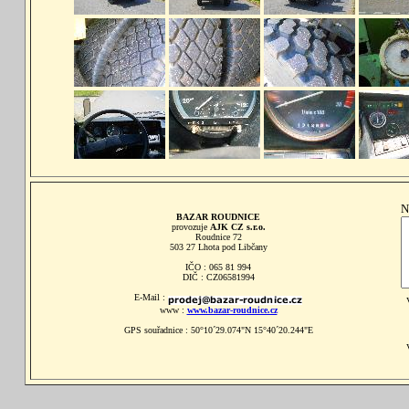
N
BAZAR ROUDNICE
provozuje
AJK CZ s.r.o.
Roudnice 72
503 27 Lhota pod Libčany
IČO : 065 81 994
DIČ : CZ06581994
E-Mail :
www :
www.bazar-roudnice.cz
GPS souřadnice : 50°10´29.074"N 15°40´20.244"E