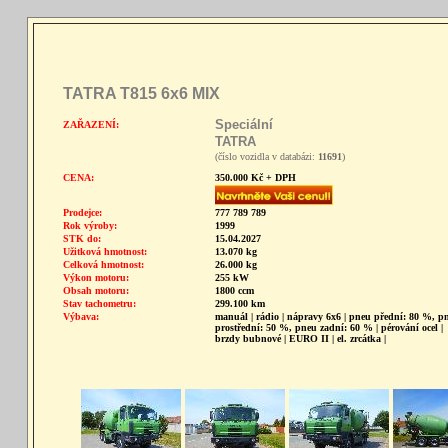
TATRA T815 6x6 MIX
Speciální
ZAŘAZENÍ:
TATRA
(číslo vozidla v databázi:
11691
)
CENA:
350.000 Kč + DPH
Prodejce:
777 789 789
Rok výroby:
1999
STK do:
15.04.2027
Užitková hmotnost:
13.070 kg
Celková hmotnost:
26.000 kg
Výkon motoru:
255 kW
Obsah motoru:
1800 ccm
Stav tachometru:
299.100 km
Výbava:
manuál | rádio | nápravy 6x6 | pneu přední: 80 %, p
prostřední: 50 %, pneu zadní: 60 % | pérování ocel |
brzdy bubnové | EURO II | el. zrcátka |