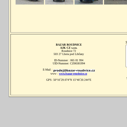
BAZAR ROUDNICE
AJK CZ s.r.o.
Roudnice 72
503 27 Lhota pod Libčany
ID-Nummer : 065 81 994
UID-Nummer: CZ06581994
E-Mail :
www :
www.bazar-roudnice.cz
GPS: 50°10´29.074"N 15°40´20.244"E