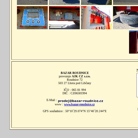
BAZAR ROUDNICE
provozuje
AJK CZ s.r.o.
Roudnice 72
503 27 Lhota pod Libčany
IČO : 065 81 994
DIČ : CZ06581994
E-Mail :
www :
www.bazar-roudnice.cz
GPS souřadnice : 50°10´29.074"N 15°40´20.244"E