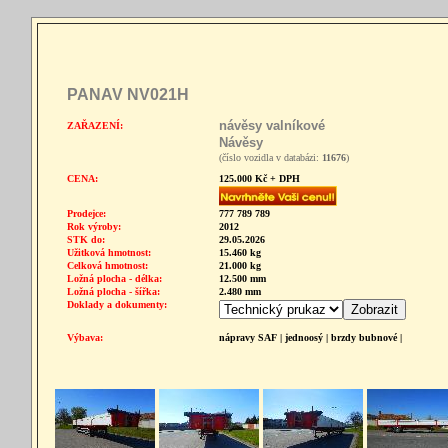
PANAV NV021H
návěsy valníkové
ZAŘAZENÍ:
Návěsy
(číslo vozidla v databázi:
11676
)
CENA:
125.000 Kč + DPH
Prodejce:
777 789 789
Rok výroby:
2012
STK do:
29.05.2026
Užitková hmotnost:
15.460 kg
Celková hmotnost:
21.000 kg
Ložná plocha - délka:
12.500 mm
Ložná plocha - šířka:
2.480 mm
Doklady a dokumenty:
Výbava:
nápravy SAF | jednoosý | brzdy bubnové |