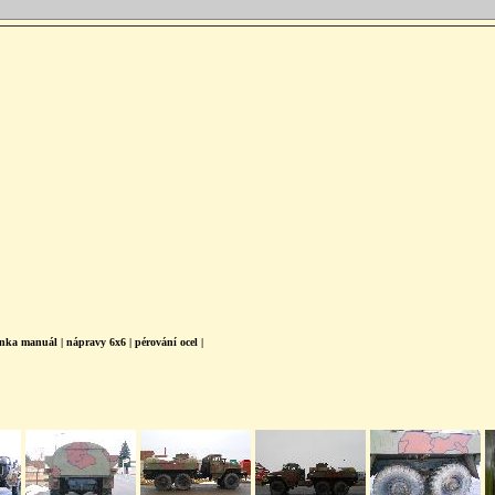
nka manuál | nápravy 6x6 | pérování ocel |