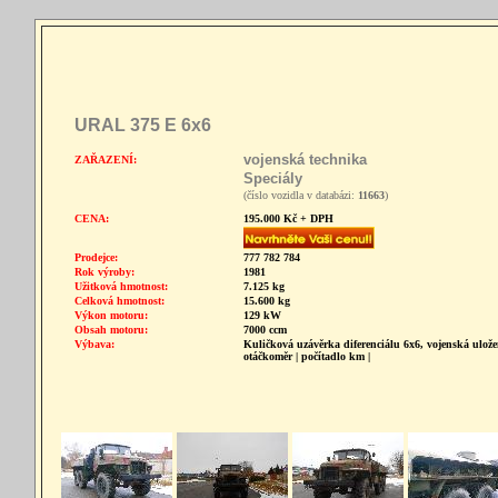
URAL 375 E 6x6
vojenská technika
ZAŘAZENÍ:
Speciály
(číslo vozidla v databázi:
11663
)
CENA:
195.000 Kč + DPH
Prodejce:
777 782 784
Rok výroby:
1981
Užitková hmotnost:
7.125 kg
Celková hmotnost:
15.600 kg
Výkon motoru:
129 kW
Obsah motoru:
7000 ccm
Výbava:
Kuličková uzávěrka diferenciálu 6x6, vojenská ulože
otáčkoměr | počítadlo km |