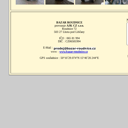
BAZAR ROUDNICE
provozuje
AJK CZ s.r.o.
Roudnice 72
503 27 Lhota pod Libčany
IČO : 065 81 994
DIČ : CZ06581994
E-Mail :
www :
www.bazar-roudnice.cz
GPS souřadnice : 50°10´29.074"N 15°40´20.244"E