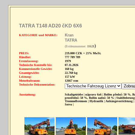
TATRA T148 AD20 čKD 6X6
Kran
KATEGORIE und MARKE:
TATRA
)
(Evidenznummer:
11628
PREIS:
219.000 CZK + 21% MwSt.
Händler:
777 789 789
Erstzulassung:
1979
Technische Kontrolle bis:
07.11.2026
Kommerzionelle Gewicht:
160 kg
Gesamtgewicht:
22.760 kg
Leistung:
157 kW
Motorhubraum:
12667 ccm
Technische Dokumentation:
Ausstattung:
Schaltgetriebe | nápravy 6x6 | Reifen přední: 50 %, R
prostřední: 50 %, Reifen zadní: 50 % | Stahlfederung 
Trommelbremsen | Hydraulik | Anhängevorrichtung |
Servo |