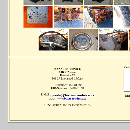
Sch
BAZAR ROUDNICE
AJK CZ s.r.o.
Roudnice 72
503 27 Lhota pod Libčany
ID-Nummer : 065 81 994
UID-Nummer: CZ06581994
E-Mail :
Tele
www :
www.bazar-roudnice.cz
GPS: 50°10´29.074"N 15°40´20.244"E