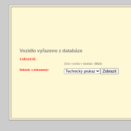
Vozidlo vyřazeno z databáze
ZAŘAZENÍ:
(číslo vozidla v databázi:
11621
)
Doklady a dokumenty: