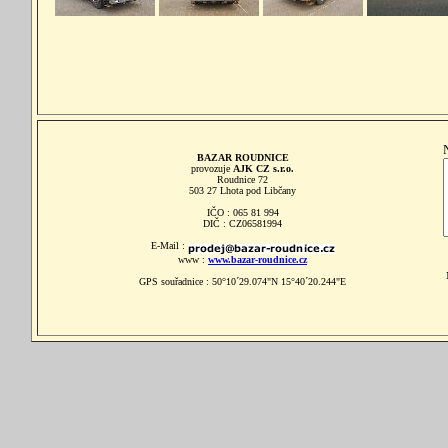
BAZAR ROUDNICE
provozuje
AJK CZ s.r.o.
Roudnice 72
503 27 Lhota pod Libčany
IČO : 065 81 994
DIČ : CZ06581994
E-Mail :
www :
www.bazar-roudnice.cz
GPS souřadnice : 50°10´29.074"N 15°40´20.244"E