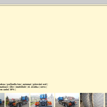
okna | počítadlo km | automat | pérování ocel |
tizace | šíbr | imobilizér | el. zrcátka | servo |
neu zadní 30% |