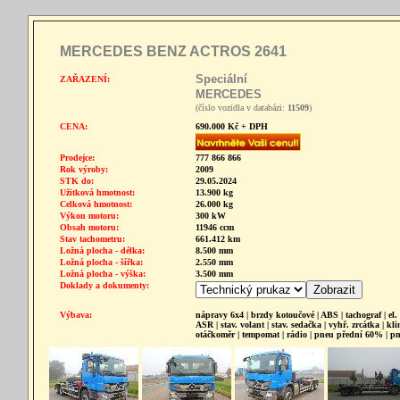
MERCEDES BENZ ACTROS 2641
Speciální
ZAŘAZENÍ:
MERCEDES
(číslo vozidla v databázi:
11509
)
CENA:
690.000 Kč + DPH
Prodejce:
777 866 866
Rok výroby:
2009
STK do:
29.05.2024
Užitková hmotnost:
13.900 kg
Celková hmotnost:
26.000 kg
Výkon motoru:
300 kW
Obsah motoru:
11946 ccm
Stav tachometru:
661.412 km
Ložná plocha - délka:
8.500 mm
Ložná plocha - šířka:
2.550 mm
Ložná plocha - výška:
3.500 mm
Doklady a dokumenty:
Výbava:
nápravy 6x4 | brzdy kotoučové | ABS | tachograf | el. 
ASR | stav. volant | stav. sedačka | vyhř. zrcátka | klima
otáčkoměr | tempomat | rádio | pneu přední 60% | p