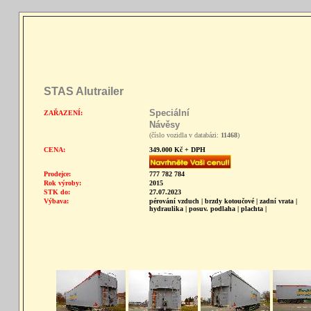
STAS Alutrailer
Speciální
ZAŘAZENÍ:
Návěsy
(číslo vozidla v databázi:
11468
)
CENA:
349.000 Kč + DPH
Prodejce:
777 782 784
Rok výroby:
2015
STK do:
27.07.2023
Výbava:
pérování vzduch | brzdy kotoučové | zadní vrata |
hydraulika | posuv. podlaha | plachta |