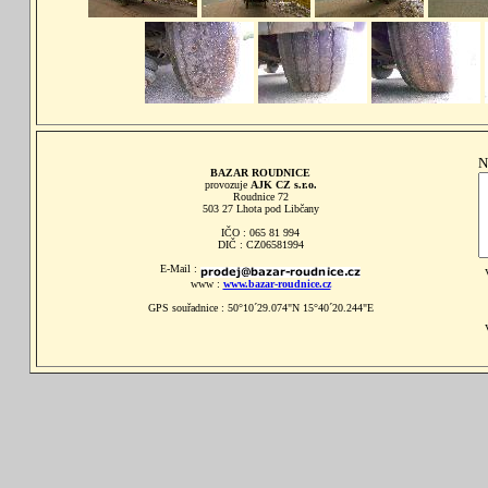
N
BAZAR ROUDNICE
provozuje
AJK CZ s.r.o.
Roudnice 72
503 27 Lhota pod Libčany
IČO : 065 81 994
DIČ : CZ06581994
E-Mail :
www :
www.bazar-roudnice.cz
GPS souřadnice : 50°10´29.074"N 15°40´20.244"E