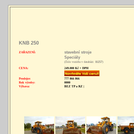
KNB 250
stavební stroje
ZAŘAZENÍ:
Speciály
(číslo vozidla v databázi:
11257
)
CENA:
249.000 Kč + DPH
Prodejce:
777 866 866
Rok výroby:
0000
Výbava:
BEZ TP a RZ |