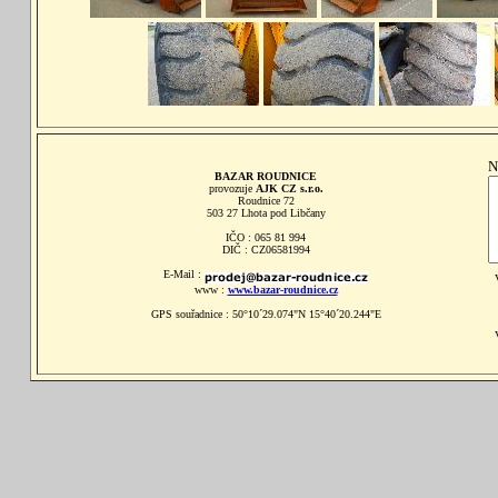
N
BAZAR ROUDNICE
provozuje
AJK CZ s.r.o.
Roudnice 72
503 27 Lhota pod Libčany
IČO : 065 81 994
DIČ : CZ06581994
E-Mail :
www :
www.bazar-roudnice.cz
GPS souřadnice : 50°10´29.074"N 15°40´20.244"E