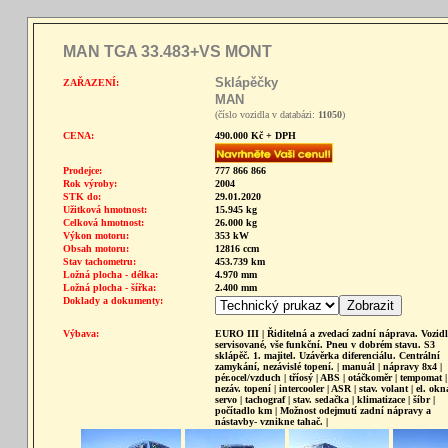
MAN TGA 33.483+VS MONT
Sklápěčky
ZAŘAZENÍ:
MAN
(číslo vozidla v databázi:
11050
)
CENA:
490.000 Kč + DPH
Prodejce:
777 866 866
Rok výroby:
2004
STK do:
29.01.2020
Užitková hmotnost:
15.945 kg
Celková hmotnost:
26.000 kg
Výkon motoru:
353 kW
Obsah motoru:
12816 ccm
Stav tachometru:
453.739 km
Ložná plocha - délka:
4.970 mm
Ložná plocha - šířka:
2.400 mm
Doklady a dokumenty:
Výbava:
EURO III | Řiditelná a zvedací zadní náprava. Vozid
servisované, vše funkční. Pneu v dobrém stavu. S3
sklápěč. 1. majitel. Uzávěrka diferenciálu. Centrální
zamykání, nezávislé topení. | manuál | nápravy 8x4 |
pér.ocel/vzduch | tříosý | ABS | otáčkoměr | tempomat |
nezáv. topení | intercooler | ASR | stav. volant | el. okn
servo | tachograf | stav. sedačka | klimatizace | šíbr |
počítadlo km | Možnost odejmutí zadní nápravy a
nástavby- vznikne tahač. |