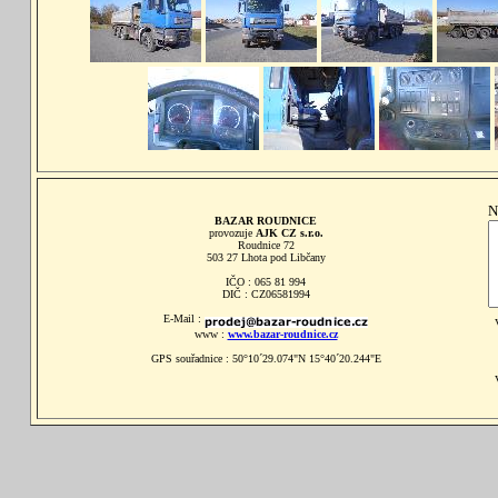
N
BAZAR ROUDNICE
provozuje
AJK CZ s.r.o.
Roudnice 72
503 27 Lhota pod Libčany
IČO : 065 81 994
DIČ : CZ06581994
E-Mail :
www :
www.bazar-roudnice.cz
GPS souřadnice : 50°10´29.074"N 15°40´20.244"E