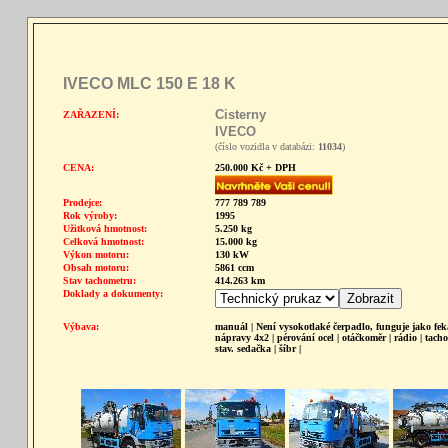
IVECO MLC 150 E 18 K
Cisterny
ZAŘAZENÍ:
IVECO
(číslo vozidla v databázi:
11034
)
CENA:
250.000 Kč + DPH
Prodejce:
777 789 789
Rok výroby:
1995
Užitková hmotnost:
5.250 kg
Celková hmotnost:
15.000 kg
Výkon motoru:
130 kW
Obsah motoru:
5861 ccm
Stav tachometru:
414.263 km
Doklady a dokumenty:
Výbava:
manuál | Není vysokotlaké čerpadlo, funguje jako feká
nápravy 4x2 | pérování ocel | otáčkoměr | rádio | tacho
stav. sedačka | šíbr |