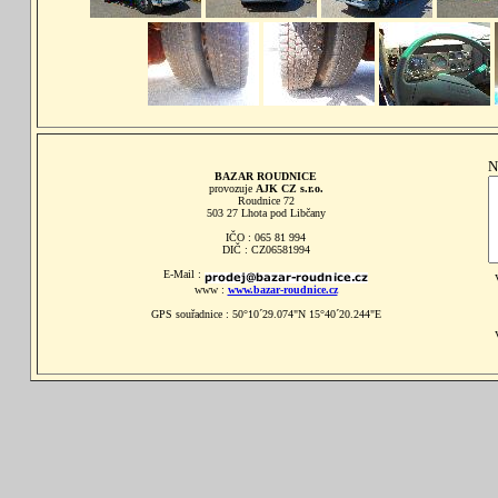
N
BAZAR ROUDNICE
provozuje
AJK CZ s.r.o.
Roudnice 72
503 27 Lhota pod Libčany
IČO : 065 81 994
DIČ : CZ06581994
E-Mail :
www :
www.bazar-roudnice.cz
GPS souřadnice : 50°10´29.074"N 15°40´20.244"E