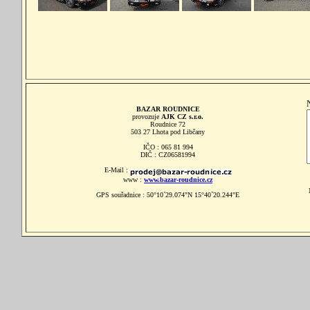
BAZAR ROUDNICE
provozuje
AJK CZ s.r.o.
Roudnice 72
503 27 Lhota pod Libčany
IČO : 065 81 994
DIČ : CZ06581994
E-Mail :
www :
www.bazar-roudnice.cz
GPS souřadnice : 50°10´29.074"N 15°40´20.244"E