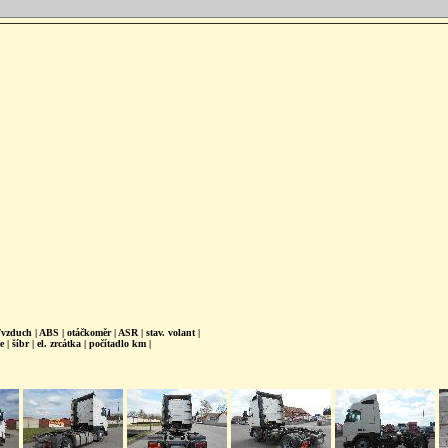
vzduch | ABS | otáčkoměr | ASR | stav. volant |
e | šíbr | el. zrcátka | počítadlo km |