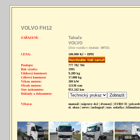
VOLVO FH12
Tahače
ZAŘAZENÍ:
VOLVO
(číslo vozidla v databázi:
10715
)
CENA:
100.000 Kč + DPH
Prodejce:
777 782 784
Rok výroby:
1995
Užitková hmotnost:
9.289 kg
Celková hmotnost:
17.000 kg
Výkon motoru:
309 kW
Obsah motoru:
12130 ccm
Stav tachometru:
851.242 km
Doklady a dokumenty:
Výbava:
manuál | nápravy 4x2 | dvouosý | EURO II | pér.ocel/
el. okna | servo | tachograf | stav. sedačka | klimatizac