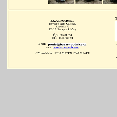
N
BAZAR ROUDNICE
provozuje
AJK CZ s.r.o.
Roudnice 72
503 27 Lhota pod Libčany
IČO : 065 81 994
DIČ : CZ06581994
E-Mail :
www :
www.bazar-roudnice.cz
GPS souřadnice : 50°10´29.074"N 15°40´20.244"E