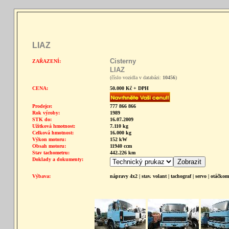
LIAZ
Cisterny
ZAŘAZENÍ:
LIAZ
(číslo vozidla v databázi:
10456
)
CENA:
50.000 Kč + DPH
Prodejce:
777 866 866
Rok výroby:
1989
STK do:
16.07.2009
Užitková hmotnost:
7.110 kg
Celková hmotnost:
16.000 kg
Výkon motoru:
152 kW
Obsah motoru:
11940 ccm
Stav tachometru:
442.226 km
Doklady a dokumenty:
Výbava:
nápravy 4x2 | stav. volant | tachograf | servo | otáčkom