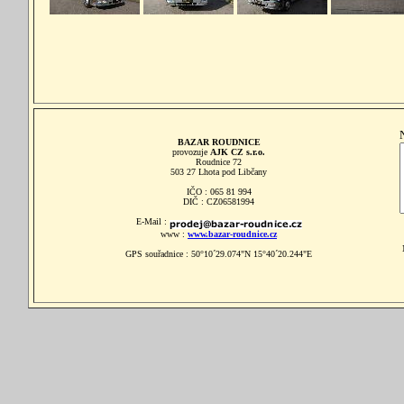
BAZAR ROUDNICE
provozuje
AJK CZ s.r.o.
Roudnice 72
503 27 Lhota pod Libčany
IČO : 065 81 994
DIČ : CZ06581994
E-Mail :
www :
www.bazar-roudnice.cz
GPS souřadnice : 50°10´29.074"N 15°40´20.244"E