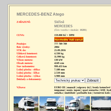
MERCEDES-BENZ Atego
Skříně
ZAŘAZENÍ:
MERCEDES
(číslo vozidla v databázi:
10281
)
CENA:
159.000 Kč + DPH
Prodejce:
777 789 789
Rok výroby:
2004
STK do:
21.09.2016
Užitková hmotnost:
4.330 kg
Celková hmotnost:
11.990 kg
Výkon motoru:
130 kW
Obsah motoru:
4249 ccm
Stav tachometru:
999.433 km
Ložná plocha - délka:
7.180 mm
Ložná plocha - šířka:
2.510 mm
Ložná plocha - výška:
3.900 mm
Doklady a dokumenty:
Výbava:
EURO III | manuál | nápravy 4x2 | brzdy kotoučové | 
tempomat | nezáv. topení | spací nástavba | ASR | hydrau
sedačka | imobilizér | počítadlo km | 1xrezervní kolo |