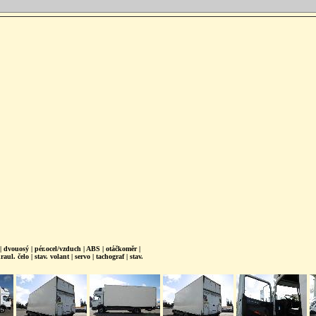
dvouosý | pér.ocel/vzduch | ABS | otáčkoměr |
l. čelo | stav. volant | servo | tachograf | stav.