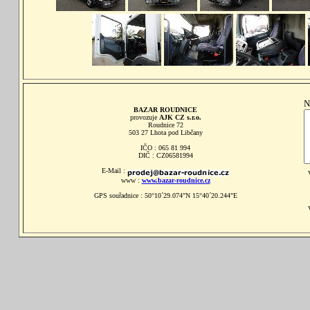
N
BAZAR ROUDNICE
provozuje
AJK CZ s.r.o.
Roudnice 72
503 27 Lhota pod Libčany
IČO : 065 81 994
DIČ : CZ06581994
E-Mail :
www :
www.bazar-roudnice.cz
GPS souřadnice : 50°10´29.074"N 15°40´20.244"E