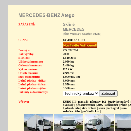
MERCEDES-BENZ Atego
Skříně
ZAŘAZENÍ:
MERCEDES
(číslo vozidla v databázi:
10280
)
CENA:
135.000 Kč + DPH
Prodejce:
777 782 784
Rok výroby:
2000
STK do:
13.10.2016
Užitková hmotnost:
2.950 kg
Celková hmotnost:
7.490 kg
Výkon motoru:
112 kW
Obsah motoru:
4249 ccm
Stav tachometru:
1.069.005 km
Ložná plocha - délka:
8.000 mm
Ložná plocha - šířka:
2.550 mm
Ložná plocha - výška:
3.550 mm
Doklady a dokumenty:
Výbava:
EURO III | manuál | nápravy 4x2 | brzdy kotoučové |
dvouosý | pér.ocel/vzduch | ABS | otáčkoměr | rádio | 
hydraul. čelo | stav. volant | servo | tachograf | stav.
sedačka | šíbr | počítadlo km |